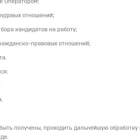
е Оператором:
рудовых отношений;
бора кандидатов на работу;
гражданско-правовых отношений;
та.
ся:
;
.
т быть получены, проходить дальнейшую обработку 
де.