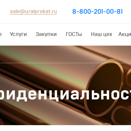
8-800-201-00-81
sale@uralprokat.ru
е
Услуги
Закупки
ГОСТы
Наш цех
Акци
фиденциальнос