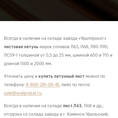
Всегда в наличии на складе завода «Уралпрокат»
листовая латунь
марок сплавов Л63, Л68, Л80 Л90,
ЛС59-1 толшиной от 0,5 до 25 мм, шииной 600 и 710 и
длиной 1500 и 2000 мм.
Уточнить цену и
купить латунный лист
можно по
телефону:
8-800-201-00-81
, либо по почте:
sale@uralprokat.ru
.
Всегда в наличии на складе
лист Л63
, Л68 и др.,
отгрузка со склада завода в г. Каменск-Уральский,