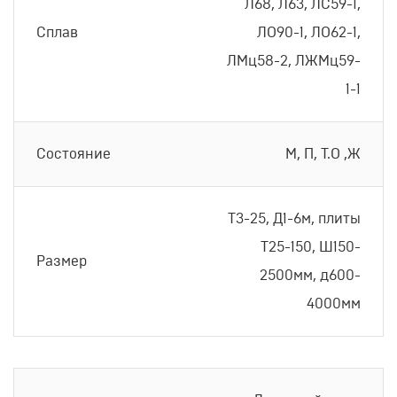
Л68, Л63, ЛС59-1,
Сплав
ЛО90-1, ЛО62-1,
ЛМц58-2, ЛЖМц59-
1-1
Состояние
М, П, Т.О ,Ж
Т3-25, Д1-6м, плиты
Т25-150, Ш150-
Размер
2500мм, д600-
4000мм