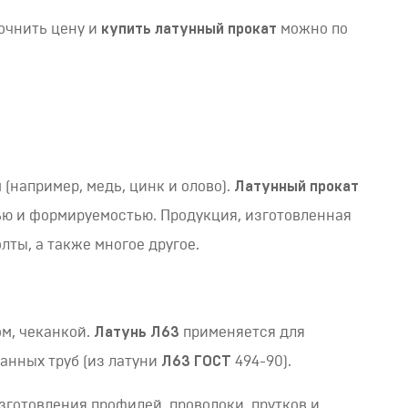
очнить цену и
купить латунный прокат
можно по
(например, медь, цинк и олово).
Латунный прокат
ью и формируемостью. Продукция, изготовленная
лты, а также многое другое.
ом, чеканкой.
Латунь Л63
применяется для
ванных труб (из латуни
Л63 ГОСТ
494-90).
зготовления профилей, проволоки, прутков и