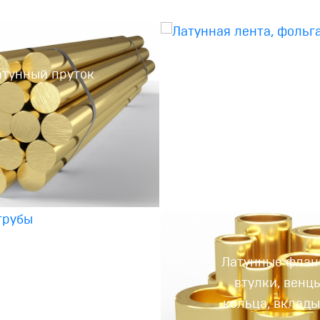
атунный пруток
Латунная лент
фольга
атунные трубы
Латунные флан
втулки, венцы
кольца, вклад