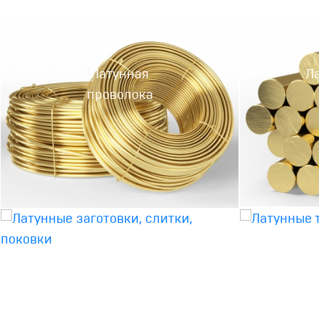
Латунная
Л
проволока
Латунные
Л
заготовки, слитки,
поковки