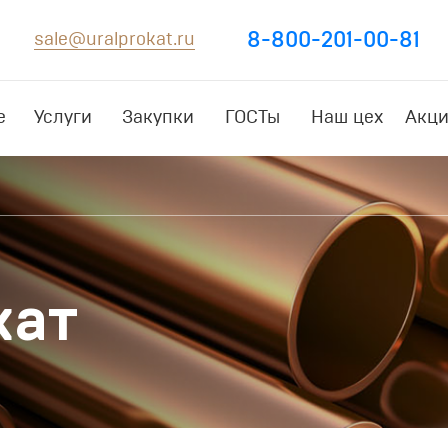
8-800-201-00-81
sale@uralprokat.ru
е
Услуги
Закупки
ГОСТы
Наш цех
Акци
кат