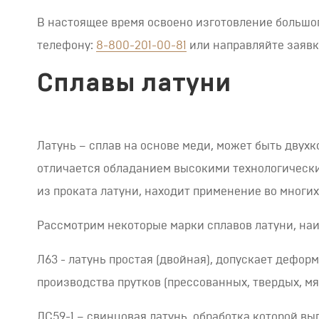
В настоящее время освоено изготовление большог
телефону:
8-800-201-00-81
или направляйте заявку
Сплавы латуни
Латунь – сплав на основе меди, может быть двухк
отличается обладанием высокими технологически
из проката латуни, находит применение во многих 
Рассмотрим некоторые марки сплавов латуни, на
Л63 - латунь простая (двойная), допускает дефор
производства прутков (прессованных, твердых, мя
ЛС59-1 – свинцовая латунь, обработка которой в