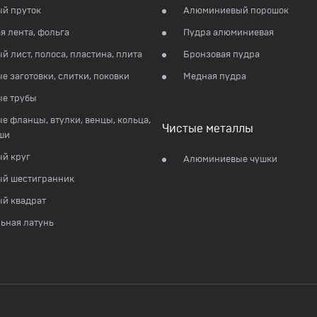
й пруток
Алюминиевый порошок
я лента, фольга
Пудра алюминиевая
й лист, полоса, пластина, плита
Бронзовая пудра
е заготовки, слитки, поковки
Медная пудра
ые трубы
е фланцы, втулки, венцы, кольца,
Чистые металлы
ши
й круг
Алюминиевые чушки
ый шестигранник
й квадрат
ьная латунь