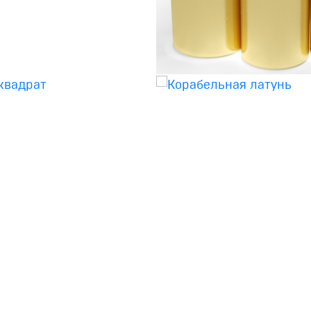
тунный квадрат
Корабельна
латунь