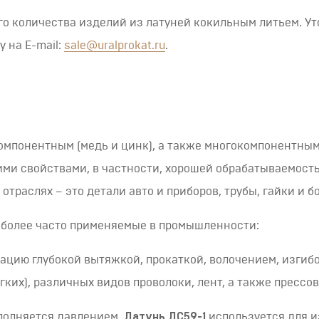
о количества изделий из латуней кокильным литьем. Ут
 на E-mail:
sale@uralprokat.ru
.
омпонентным (медь и цинк), а также многокомпонентным 
ми свойствами, в частности, хорошей обрабатываемост
отраслях – это детали авто и приборов, трубы, гайки и бо
иболее часто применяемые в промышленности:
мацию глубокой вытяжкой, прокаткой, волочением, изгиб
гких), различных видов проволоки, лент, а также прессо
ыполняется давлением.
Латунь ЛС59-1
используется для и