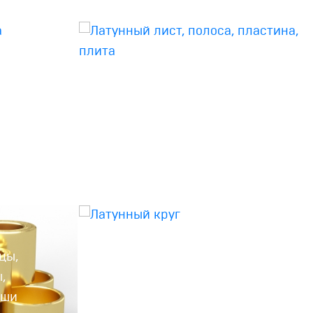
а,
Латунный лист,
полоса, пластина,
плита
цы,
Латунный круг
,
ыши