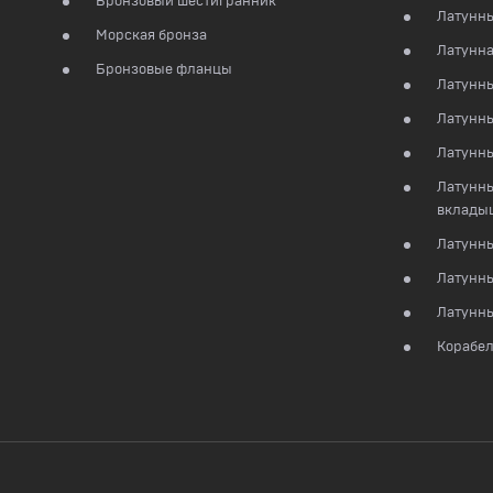
Бронзовый шестигранник
Латунны
Морская бронза
Латунна
Бронзовые фланцы
Латунны
Латунны
Латунн
Латунны
вклады
Латунны
Латунн
Латунны
Корабел