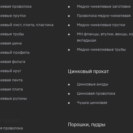
иевая проволока
Медно-никелевые заготовки
иевые прутки
Проволока медно-никелевая
евый лист, плита, пластина
Медно-никелевые прутки
иевые трубы
МН фланцы, втулки, венцы, ко
вкладыши
иевая шина
Медно-никелиевые трубы
иевый профиль
иевая фольга
иевый круг
Цинковый прокат
иевая лента
Цинковые аноды
иевая плита
Цинковая проволока
иевые рулоны
Чушка цинковая
й прокат
Порошки, пудры
я проволока